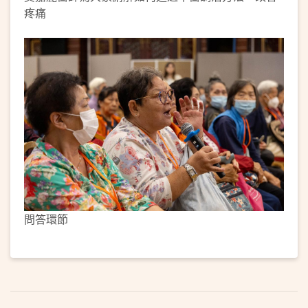
疼痛
問答環節