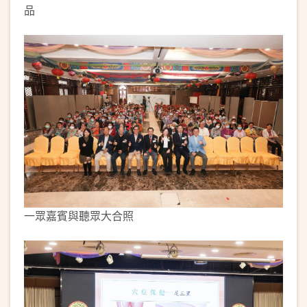
品
一眾嘉賓與聽眾大合照