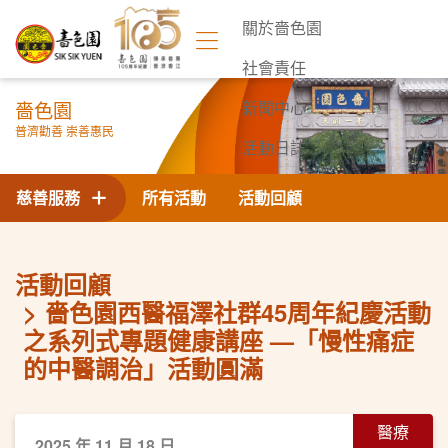
關於嗇色園
社會責任
嗇色園
新聞中心
普濟勸善 崇善惠民
活動日誌
聯絡我們
慈善服務
所有活動
活動回顧
活動回顧
嗇色園西醫福澤社群45周年紀慶活動
之系列式專題健康講座 —「慢性痛症
的中醫調治」活動圓滿
醫療
2025 年 11 月 18 日