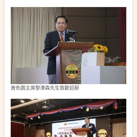
嗇色園主席黎澤森先生致歡迎辭