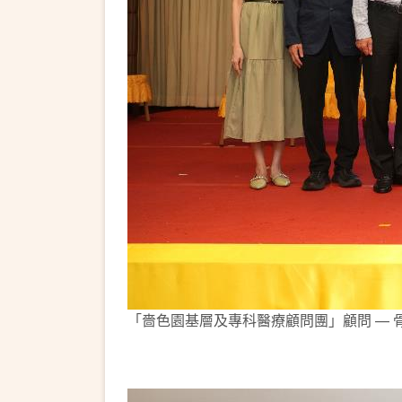
「嗇色園基層及專科醫療顧問團」顧問 —