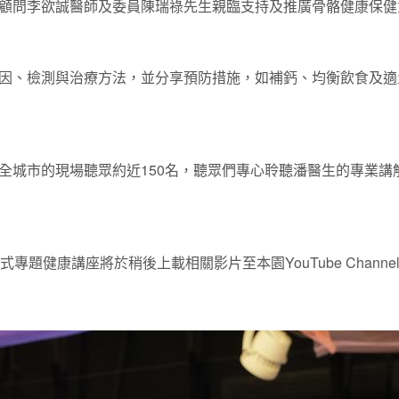
顧問李欲誠醫師及委員陳瑞祿先生親臨支持及推廣骨骼健康保健
因、檢測與治療方法，並分享預防措施，如補鈣、均衡飲食及適
全城市的現場聽眾約近150名，聽眾們專心聆聽潘醫生的專業講
專題健康講座將於稍後上載相關影片至本園YouTube Chan