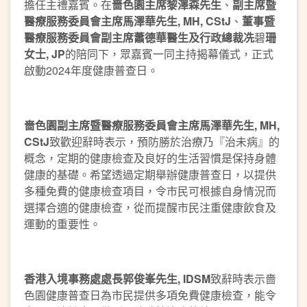
擔任主禮嘉賓。在
嗇色園主席黎澤森先生
、
副主
席暨
醫療服務委員會主席馬澤華先生
, MH,
CStJ
、
董事
暨
醫療服務委員會副主
席蕭德華醫生及行政總裁冼
碧
珊
女士, JP
的陪同下，眾嘉賓一同主持揭幕儀式，正式
啟動2024年度健康普查日。
嗇色園副主席
暨
醫療服務委員會主席馬澤華先生
, MH,
CStJ
致歡迎辭時表示，預防勝於治療乃『治未病』的
概念，定期的健康檢查及良好的生活習慣是保持身體
健康的基礎。希望透過定期舉辦健康普查日，以提供
多種免費的健康檢查項目，令市民可根據自身情況而
選擇合適的健康檢查，從而提醒市民注重健康飲食及
運動的重要性。
香港入境事務處處長郭俊峯先生
, IDSM
致辭時表示嗇
色園健康普查日為市民提供多項免費健康檢查，能令