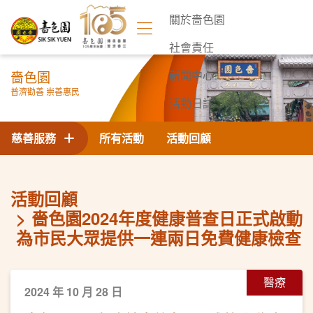
關於嗇色園
社會責任
嗇色園
新聞中心
普濟勸善 崇善惠民
活動日誌
聯絡我們
慈善服務
所有活動
活動回顧
活動回顧
嗇色園2024年度健康普查日正式啟動
為市民大眾提供一連兩日免費健康檢查
醫療
2024 年 10 月 28 日