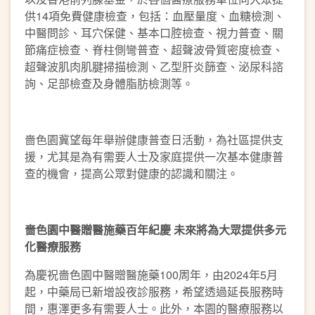
供14項免費健康檢查，包括：血壓量度、血糖檢測、
中醫問診、耳穴保健、基本口腔檢查、視力普查、關
節痛症檢查、脊柱側彎普查、超聲波骨質密度檢查、
超聲波肌肉肌腱掃描檢測、乙型肝炎篩查、泌尿科諮
詢、足部檢查及身體脂肪檢測等。
嗇色園冀望每年舉辦健康普查日活動，為社區提供支
援，尤其是為有需要人士及家庭提供一次基本健康普
查的機會，提高公眾對健康的認識和關注。
嗇色園中醫贈醫施藥百年紀慶 未來將為大眾提供多元
化醫療服務
為慶祝嗇色園中醫贈醫施藥100周年，由2024年5月
起，中藥局已新增設夜診服務，希望透過延長服務時
間，惠澤更多有需要人士。此外，本園的醫療服務以