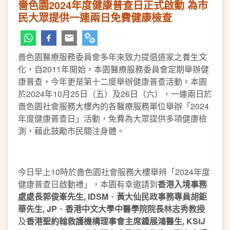
嗇色園2024年度健康普查日正式啟動 為市
民大眾提供一連兩日免費健康檢查
嗇色園醫療服務委員會多年來致力提倡道家之養生文
化，自2011年開始，本園醫療服務委員會定期舉辦健
康普查，今年更是第十二度舉辦健康普查活動。本園
於2024年10月25日（五）及26日（六），一連兩日於
嗇色園社會服務大樓內的各醫療服務單位舉辦「2024
年度健康普查日」活動，免費為大眾提供多項健康檢
測，藉此鼓勵市民關注身體。
今日早上10時於嗇色園社會服務大樓舉辨「2024年度
健康普查日啟動禮」，本園有幸邀請到
香港入境事務
處處長郭俊峯先生
, IDSM
、
黃大仙民政事務專員胡鉅
華先生
, JP
、
香港中文大學中醫學院院長林志秀教授
及
香港聖約翰救護機構理事會主席鍾展鴻醫生
, KStJ