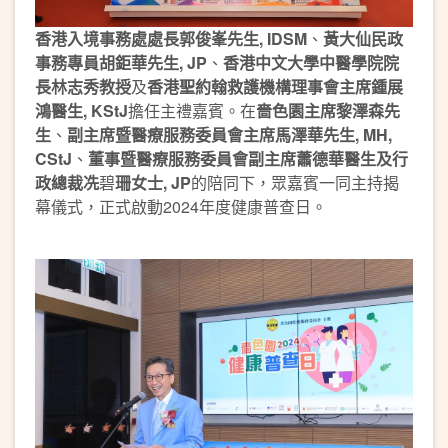
香港入境事務處處長郭俊峯先生
, IDSM
、
黃大仙民政
事務專員胡鉅華先生
, JP
、
香港中文大學中醫學院院
長林志秀教授
及
香港聖約翰救護機構理事會主席鍾展
鴻醫生
, KStJ
擔任主禮嘉賓。在
嗇色園主席黎澤森先
生
、
副主
席暨
醫療服務委員會主席馬澤華先生
, MH,
CStJ
、
董事
暨
醫療服務委員會副主
席蕭德華醫生及行
政總裁冼
碧
珊女士, JP
的陪同下，眾嘉賓一同主持揭
幕儀式，正式啟動2024年度健康普查日。