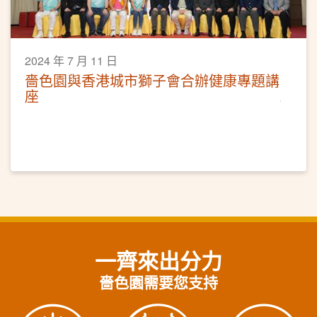
2024 年 7 月 11 日
嗇色園與香港城市獅子會合辦健康專題講
座
一齊來出分力
嗇色園需要您支持