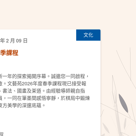
文化
 年 2 月 09 日
春季課程
新一年的探索揭開序幕。誠邀您一同啟程，
。文藝苑2026年度春季課程現已接受報
、書法、國畫及茶道。由經驗導師親自指
員，一同在筆墨間感悟寧靜，於棋局中鍛煉
東方美學的深邃底蘊。
程