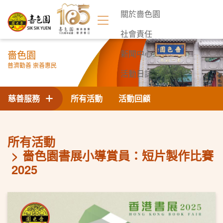
關於嗇色園
社會責任
嗇色園
新聞中心
普濟勸善 崇善惠民
活動日誌
聯絡我們
慈善服務
所有活動
活動回顧
所有活動
嗇色園書展小導賞員：短片製作比賽
2025