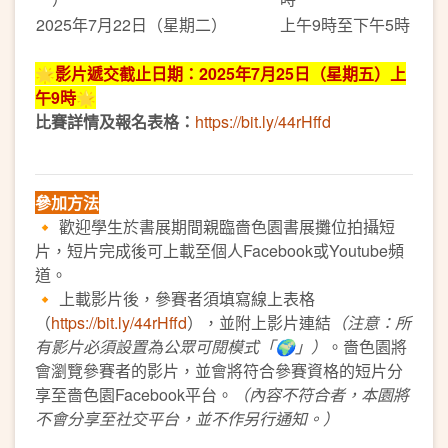
2025年7月22日（星期二）
上午9時至下午5時
🌟影片遞交截止日期：2025年7月25日（星期五）上
午9時🌟
比賽詳情及報名表格：
https://bit.ly/44rHffd
參加方法
🔸 歡迎學生於書展期間親臨嗇色園書展攤位拍攝短
片，短片完成後可上載至個人Facebook或Youtube頻
道。
🔸 上載影片後，參賽者須填寫線上表格
（
https://bit.ly/44rHffd
），並附上影片連結
（注意：所
有影片必須設置為公眾可閱模式「🌍」）
。嗇色園將
會瀏覽參賽者的影片，並會將符合參賽資格的短片分
享至嗇色園Facebook平台。
（內容不符合者，本園將
不會分享至社交平台，並不作另行通知。）