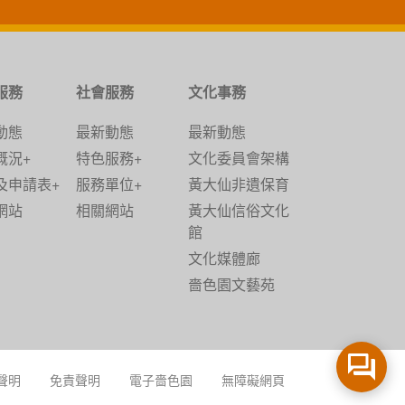
服務
社會服務
文化事務
動態
最新動態
最新動態
概況+
特色服務+
文化委員會架構
及申請表+
服務單位+
黃大仙非遺保育
網站
相關網站
黃大仙信俗文化
館
文化媒體廊
嗇色園文藝苑
聲明
免責聲明
電子嗇色園
無障礙網頁