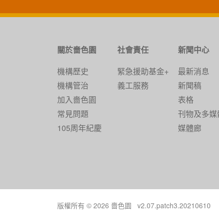
關於嗇色園
社會責任
新聞中心
機構歷史
緊急援助基金+
最新消息
機構管治
義工服務
新聞稿
加入嗇色園
表格
常見問題
刊物及多媒
105周年紀慶
媒體廊
版權所有 © 2026 嗇色園 v2.07.patch3.20210610