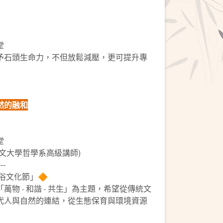
堂
予石頭生命力，不但放鬆減壓，更可提升專
然的融和
堂
文大學哲學系高級講師)
---
俗文化節」🔶
物 ‧ 和諧 ‧ 共生」為主題，希望從傳統文
代人與自然的連結，從生態保育與環境資源