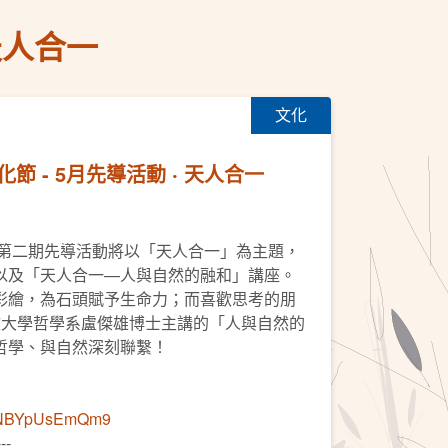
天人合一
文化
 - 5月先導活動 ‧ 天人合一
 第二期先導活動將以「天人合一」為主題，
以及「天人合一—人與自然的融和」講座。
彩繪，為石頭賦予生命力；而喜歡思考的朋
文大學哲學系盧傑雄博士主講的「人與自然的
哲學、與自然深刻聯繫！
imENBYpUsEmQm9
---