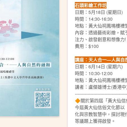
石頭彩繪工作坊
日期：5月18日 (星期日)
時間：14:30-16:30
地點：黃大仙祠鳳鳴樓禮
內容：透過藝術彩繪，賦
注力、啟發創意和想像力!
費用：$100
講座：天人合一—人與自
日期：6月14日 (星期六)
時間：10:30-12:00
地點：黃大仙祠鳳鳴樓禮
講者：盧傑雄博士(香港中
------------------------------------
🔶關於第四屆「黃大仙信
今屆黃大仙信俗文化節以「萬
化與宗教智慧中，探討現
等議題上獲得啟發。