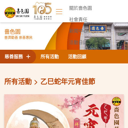
關於嗇色園
社會責任
嗇色園
新聞中心
普濟勸善 崇善惠民
活動日誌
聯絡我們
慈善服務
所有活動
活動回顧
所有活動
乙巳蛇年元宵佳節