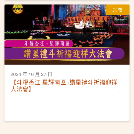
宗教
2024 年 10 月 27 日
【斗耀香江 星輝南區 ‧讚星禮斗祈福迎祥
大法會】