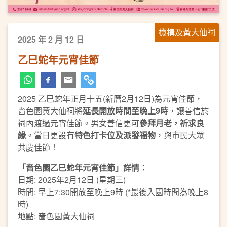
機構及黃大仙祠
2025 年 2 月 12 日
乙巳蛇年元宵佳節
2025 乙巳蛇年正月十五(新曆2月12日)為元宵佳節，
嗇色園黃大仙祠將
延長開放時間至晚上
9
時
，讓善信於
祠內渡過元宵佳節。男女善信更可
參拜月老，祈求良
緣
。當日更設有
特色打卡位及派發福物
，與市民大眾
共慶佳節！
「嗇色園乙巳蛇年元宵佳節」詳情：
日期: 2025年2月12日 (星期三)
時間: 早上7:30開放至晚上9時 (*最後入園時間為晚上8
時)
地點: 嗇色園黃大仙祠