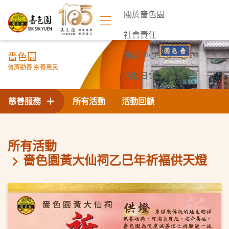
關於嗇色園
社會責任
嗇色園
新聞中心
普濟勸善 崇善惠民
活動日誌
聯絡我們
慈善服務
所有活動
活動回顧
所有活動
嗇色園黃大仙祠乙巳年祈褔供天燈