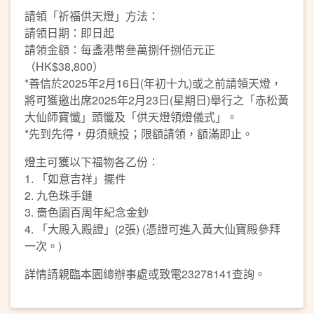
請領「祈福供天燈」方法：
請領日期：即日起
請領金額：每盞港幣叄萬捌仟捌佰元正
（HK$38,800）
*善信於2025年2月16日(年初十九)或之前請領天燈，
將可獲邀出席2025年2月23日(星期日)舉行之「赤松黃
大仙師寶懺」頭懺及「供天燈領燈儀式」。
*先到先得，毋須競投；限額請領，額滿即止。
燈主可獲以下福物各乙份︰
1. 「如意吉祥」擺件
2. 九色珠手鏈
3. 嗇色園百周年紀念金鈔
4. 「大殿入殿證」(2張) (憑證可進入黃大仙寶殿參拜
一次。)
詳情請親臨本園總辦事處或致電23278141查詢。