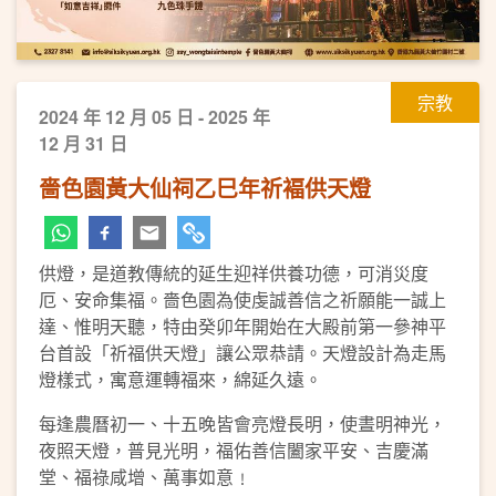
宗教
2024 年 12 月 05 日 - 2025 年
12 月 31 日
嗇色園黃大仙祠乙巳年祈褔供天燈
供燈，是道教傳統的延生迎祥供養功德，可消災度
厄、安命集福。嗇色園為使虔誠善信之祈願能一誠上
達、惟明天聽，特由癸卯年開始在大殿前第一參神平
台首設「祈福供天燈」讓公眾恭請。天燈設計為走馬
燈樣式，寓意運轉福來，綿延久遠。
每逢農曆初一、十五晚皆會亮燈長明，使晝明神光，
夜照天燈，普見光明，福佑善信闔家平安、吉慶滿
堂、福祿咸增、萬事如意﹗