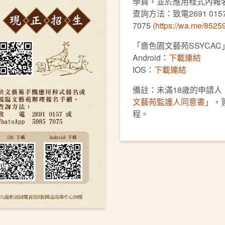
學員，並於應用程式內報名
查詢方法：致電2691 0157 或
7075 (
https://wa.me/852
「嗇色園文藝苑SSYCA
Android：
下載連結
IOS：
下載連結
備註：未滿18歲的申請
文藝苑監護人同意書
」，
程。