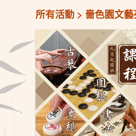
所有活動
嗇色園文藝苑