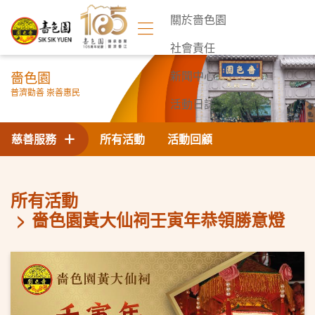
關於嗇色園
社會責任
嗇色園
新聞中心
普濟勸善 崇善惠民
活動日誌
聯絡我們
慈善服務
所有活動
活動回顧
所有活動
嗇色園黃大仙祠壬寅年恭領勝意燈