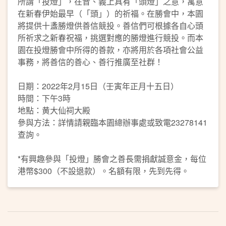
所謂「投燈」，在音、義上具有「頭燈」之意，寓意
在新春伊始最早（「頭」）的祈福。在勝會中，本園
將提供十盞勝燈供善信競投。善信們可根據各自心頭
所祈求之新春祝福，挑選對應的勝燈進行競投。而本
園在投燈勝會中所得的善款，亦將用於各項社會公益
事務，將善信的善心、善行推廣至社群！
日期：2022年2月15日（壬寅年正月十五日）
時間：下午3時
地點：黄大仙祠大殿
參與方法：詳情請親臨本園總辦事處或致電23278141
查詢。
*有興趣參與「投燈」勝會之善長需捐獻誠意金，每位
港幣$300（不設退款）。名額有限，先到先得。