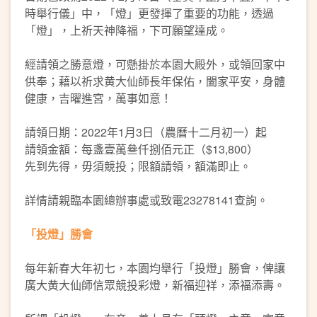
時舉行儀」中，「燈」更發揮了重要的功能，透過
「燈」，上祈天神降福，下可願望達成。
經請領之勝意燈，可懸掛於本園大殿外，或領回家中
供奉；藉以祈求黄大仙師長年保佑，闔家平安，身體
健康，吉曜進宮，萬事如意！
請領日期：2022年1月3日（農曆十二月初一）起
請領金額：每盞壹萬叄仟捌佰元正（$13,800）
先到先得，毋須競投；限額請領，額滿即止。
詳情請親臨本園總辦事處或致電23278141查詢。
「投燈」勝會
每年新春大年初七，本園均舉行「投燈」勝會，俾讓
廣大黄大仙師信眾競投彩燈，新福迎祥，添福添壽。