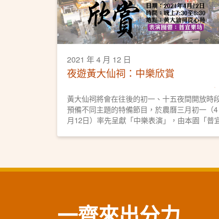
2021 年 4 月 12 日
夜遊黃大仙祠：中樂欣賞
黃大仙祠將會在往後的初一、十五夜間開放時
預備不同主題的特備節目，於農曆三月初一（4
月12日）率先呈獻「中樂表演」，由本園「普
樂坊」在從心苑內、水榭之上為遊園人士演奏
讓大家可在夜色之下欣賞絲竹之美。
一齊來出分力