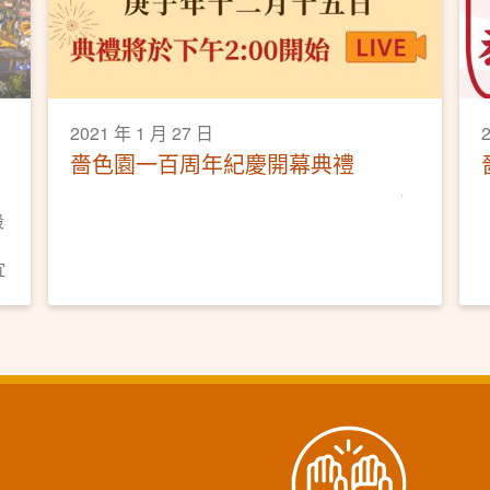
2021 年 1 月 27 日
2
嗇色園一百周年紀慶開幕典禮
段
宜
，