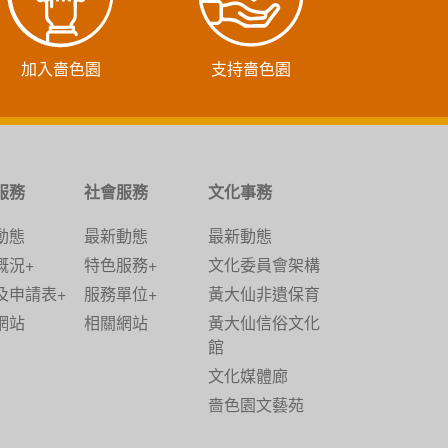
加入嗇色園
支持嗇色園
服務
社會服務
文化事務
動態
最新動態
最新動態
概況+
特色服務+
文化委員會架構
及申請表+
服務單位+
黃大仙非遺保育
網站
相關網站
黃大仙信俗文化
館
文化媒體廊
嗇色園文藝苑