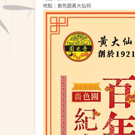
地點：嗇色園黃大仙祠