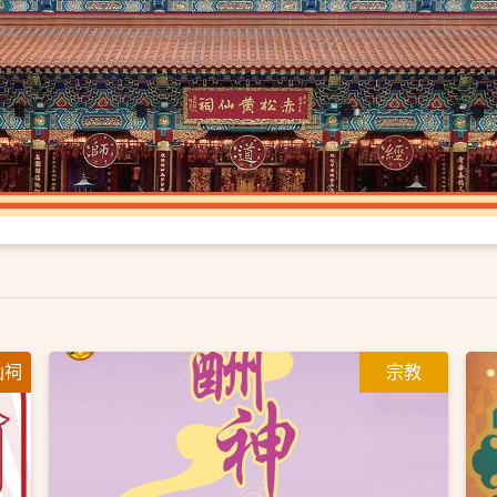
仙祠
宗教