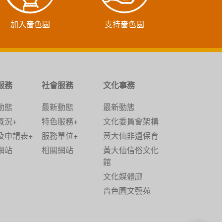
加入嗇色園
支持嗇色園
服務
社會服務
文化事務
動態
最新動態
最新動態
概況+
特色服務+
文化委員會架構
及申請表+
服務單位+
黃大仙非遺保育
網站
相關網站
黃大仙信俗文化
館
文化媒體廊
嗇色園文藝苑