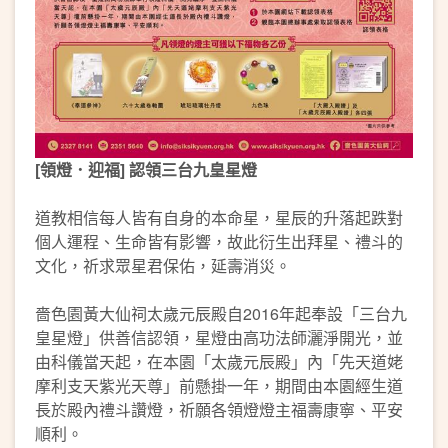
[領燈．迎福] 認領三台九皇星燈
道教相信每人皆有自身的本命星，星辰的升落起跌對
個人運程、生命皆有影響，故此衍生出拜星、禮斗的
文化，祈求眾星君保佑，延壽消災。
嗇色園黃大仙祠太歲元辰殿自2016年起奉設「三台九
皇星燈」供善信認領，星燈由高功法師灑淨開光，並
由科儀當天起，在本園「太歲元辰殿」內「先天道姥
摩利支天紫光天尊」前懸掛一年，期間由本園經生道
長於殿內禮斗讚燈，祈願各領燈燈主福壽康寧、平安
順利。