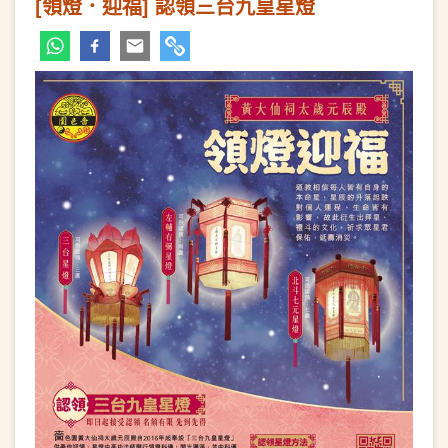
[領燈．迎福] 認領三台九皇星燈