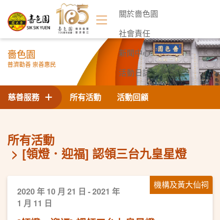
關於嗇色園
社會責任
嗇色園
新聞中心
普濟勸善 崇善惠民
活動日誌
聯絡我們
慈善服務
所有活動
活動回顧
所有活動
[領燈．迎福] 認領三台九皇星燈
機構及黃大仙祠
2020 年 10 月 21 日 - 2021 年
1 月 11 日