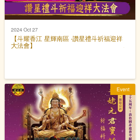
2024 Oct 27
【斗耀香江 星輝南區 ‧讚星禮斗祈福迎祥
大法會】
Event