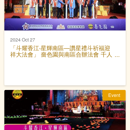
2024 Oct 27
「斗耀香江‧星輝南區—讚星禮斗祈福迎
祥大法會」 嗇色園與南區合辦法會 千人
參與為港祈福
Event