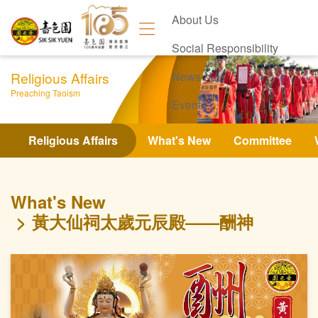
About Us
Social Responsibility
Religious Affairs
News
Preaching Taoism
Events
Contact Us
Religious Affairs
What's New
Committee
What's New
黃大仙祠太歲元辰殿——酬神