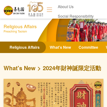
About Us
Social Responsibility
Religious Affairs
News
Preaching Taoism
Events
Contact Us
Religious Affairs
What's New
Committee
What's New
2024年財神誕限定活動