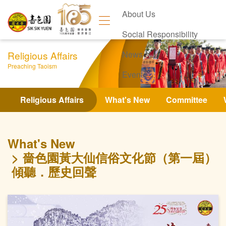
About Us
Social Responsibility
Religious Affairs
News
Preaching Taoism
Events
Contact Us
Religious Affairs
What's New
Committee
What's New
嗇色園黃大仙信俗文化節（第一屆）
傾聽．歷史回聲