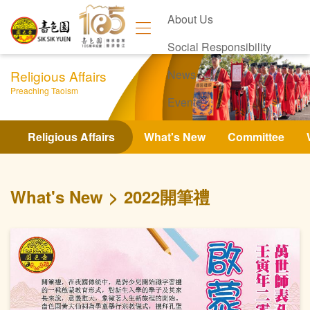
About Us
Social Responsibility
Religious Affairs
News
Preaching Taoism
Events
Contact Us
Religious Affairs
What's New
Committee
What's New
2022開筆禮