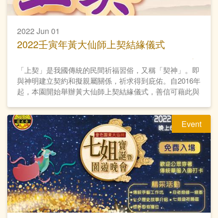
2022 Jun 01
2022壬寅年黃大仙師上契結緣儀式
「上契」是我國傳統的民間祈福習俗，又稱「契神」。即
與神明建立契約和擬親屬關係，祈求得到庇佑。自2016年
起，本園開始舉辦黃大仙師上契結緣儀式，善信可藉此與
黃大仙師上契，與仙師建立親近關係，為善信與黃大仙師
結善緣的途徑之一。
Event