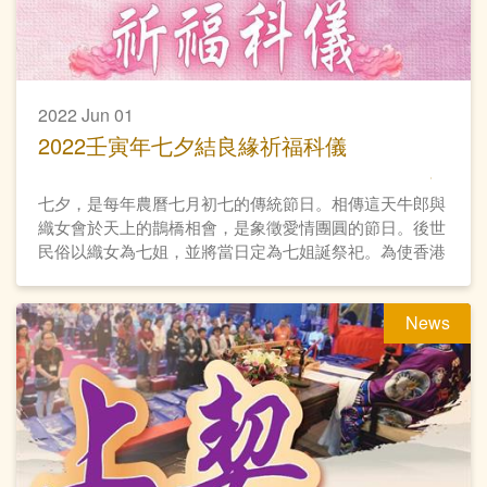
2022 Jun 01
2022壬寅年七夕結良緣祈福科儀
七夕，是每年農曆七月初七的傳統節日。相傳這天牛郎與
織女會於天上的鵲橋相會，是象徵愛情團圓的節日。後世
民俗以織女為七姐，並將當日定為七姐誕祭祀。為使香港
女士廣結良緣，嗇色園首次在七夕舉辦祈福科儀，祈望善
信姻緣和順。
News