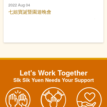
2022 Aug 04
七姐寶誕暨園遊晚會
Let's Work Together
SIk Sik Yuen Needs Your Support