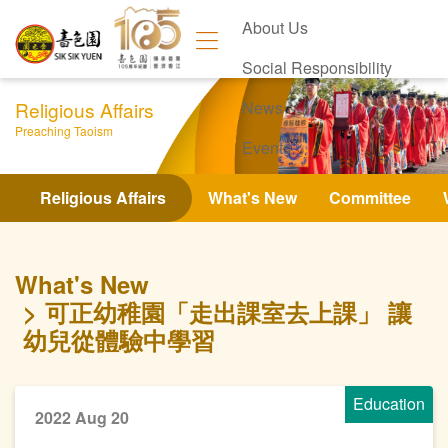
About Us
Social Responsibility
Religious Affairs
News
Preaching Taoism
Events
Contact Us
Religious Affairs
What's New
Committee
What's New
可正幼稚園「走出課室去上課」 讓
幼兒從體驗中學習
Education
2022 Aug 20