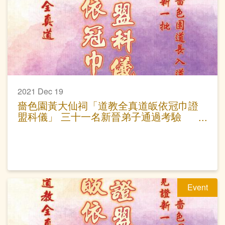
2021 Dec 19
嗇色園黃大仙祠「道教全真道皈依冠巾證
盟科儀」 三十一名新晉弟子通過考驗
正式成為普宜壇弟子
Event