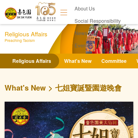
About Us
Social Responsibility
Religious Affairs
News
Preaching Taoism
Events
Contact Us
Religious Affairs
What's New
Committee
What's New
七姐寶誕暨園遊晚會