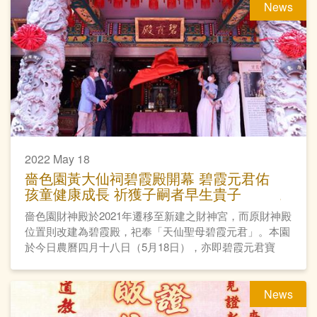
News
2022 May 18
嗇色園黃大仙祠碧霞殿開幕 碧霞元君佑
孩童健康成長 祈獲子嗣者早生貴子
嗇色園財神殿於2021年遷移至新建之財神宮，而原財神殿
位置則改建為碧霞殿，祀奉「天仙聖母碧霞元君」。本園
於今日農曆四月十八日（5月18日），亦即碧霞元君寶
誕，舉行碧霞殿開光科儀及開幕典禮。
News