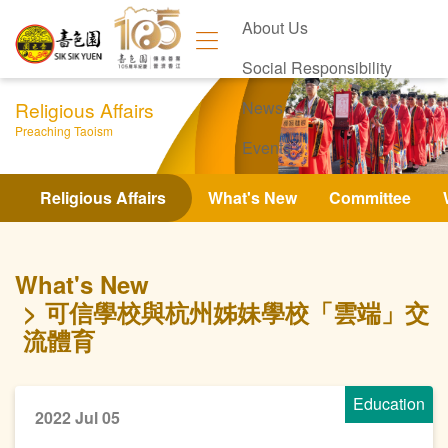
About Us
Social Responsibility
Religious Affairs
News
Preaching Taoism
Events
Contact Us
Religious Affairs
What's New
Committee
What's New
可信學校與杭州姊妹學校「雲端」交
流體育
Education
2022 Jul 05