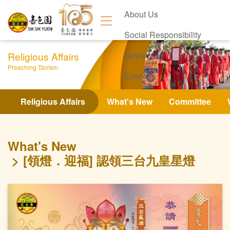
About Us
Social Responsibility
Religious Affairs
News
Preaching Taoism
Events
Contact Us
Religious Affairs
What's New
Committee
What's New
[領燈．迎福] 認領三台九皇星燈