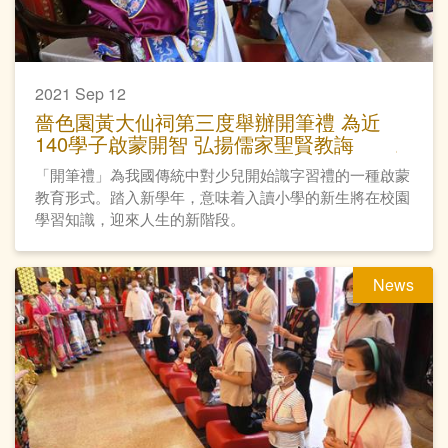
2021 Sep 12
嗇色園黃大仙祠第三度舉辦開筆禮 為近
140學子啟蒙開智 弘揚儒家聖賢教誨
「開筆禮」為我國傳統中對少兒開始識字習禮的一種啟蒙
教育形式。踏入新學年，意味着入讀小學的新生將在校園
學習知識，迎來人生的新階段。
News