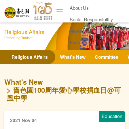
About Us
Social Responsibility
Religious Affairs
News
Preaching Taoism
Events
Contact Us
Religious Affairs
What's New
Committee
What's New
嗇色園100周年愛心學校捐血日@可
風中學
Education
2021 Nov 04