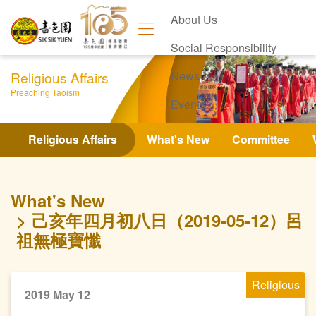
About Us
Social Responsibility
Religious Affairs
News
Preaching Taoism
Events
Contact Us
Religious Affairs
What's New
Committee
What's New
己亥年四月初八日（2019-05-12）呂
祖無極寶懺
Religious
2019 May 12