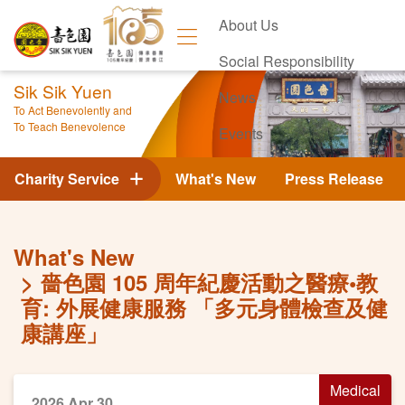
About Us
Social Responsibility
Sik Sik Yuen
News
To Act Benevolently and
To Teach Benevolence
Events
Contact Us
Charity Service
What's New
Press Release
What's New
嗇色園 105 周年紀慶活動之醫療•教
育: 外展健康服務 「多元身體檢查及健
康講座」
Medical
2026 Apr 30