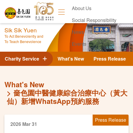
About Us
Social Responsibility
Sik Sik Yuen
News
To Act Benevolently and
To Teach Benevolence
Events
Contact Us
Charity Service
What's New
Press Release
What's New
嗇色園中醫健康綜合治療中心（黃大
仙）新增WhatsApp預約服務
Press Release
2026 Mar 31