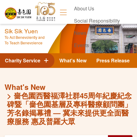
About Us
Social Responsibility
Sik Sik Yuen
News
To Act Benevolently and
To Teach Benevolence
Events
Contact Us
Charity Service
What's New
Press Release
What's New
嗇色園西醫福澤社群45周年紀慶紀念
碑暨「嗇色園基層及專科醫療顧問團」
芳名錄揭幕禮 — 冀未來提供更全面醫
療服務 惠及普羅大眾