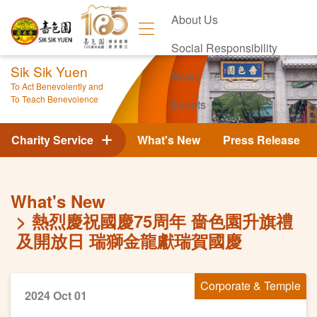
About Us
Social Responsibility
Sik Sik Yuen
News
To Act Benevolently and
To Teach Benevolence
Events
Contact Us
Charity Service
What's New
Press Release
What's New
熱烈慶祝國慶75周年 嗇色園升旗禮
及開放日 瑞獅金龍獻瑞賀國慶
Corporate & Temple
2024 Oct 01