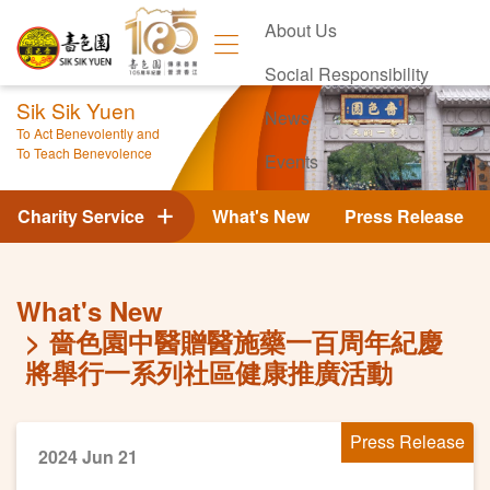
About Us
Social Responsibility
Sik Sik Yuen
News
To Act Benevolently and
To Teach Benevolence
Events
Contact Us
Charity Service
What's New
Press Release
What's New
嗇色園中醫贈醫施藥一百周年紀慶
將舉行一系列社區健康推廣活動
Press Release
2024 Jun 21