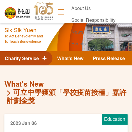
About Us
Social Responsibility
Sik Sik Yuen
News
To Act Benevolently and
To Teach Benevolence
Events
Contact Us
Charity Service
What's New
Press Release
What's New
可立中學獲頒「學校疫苗接種」嘉許
計劃金獎
Education
2023 Jan 06