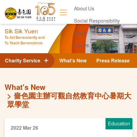
About Us
Social Responsibility
Sik Sik Yuen
News
To Act Benevolently and
To Teach Benevolence
Events
Contact Us
Charity Service
What's New
Press Release
What's New
嗇色園主辦可觀自然教育中心暑期大
眾學堂
Education
2022 Mar 26