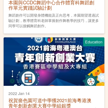
本園與CCDC舞蹈中心合作體育科舞蹈創
作單元實踐試驗計劃
舞蹈創作可以開發身體機能及正向思考，本園期望透過試
驗計劃，教導體育科老師掌握創作舞教學的技巧，讓更多
同學可以接觸舞蹈創作。
Education
2022 Jan 14
祝賀嗇色園可道中學獲2021前海粵港澳
青年創新創業大賽中學組銀獎