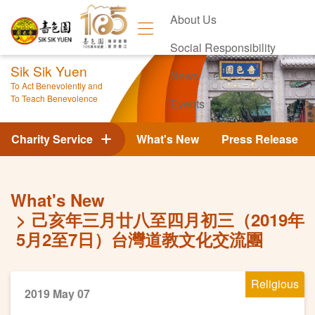
About Us
Social Responsibility
Sik Sik Yuen
News
To Act Benevolently and
To Teach Benevolence
Events
Contact Us
Charity Service
What's New
Press Release
What's New
己亥年三月廿八至四月初三（2019年
5月2至7日）台灣道教文化交流團
Religious
2019 May 07