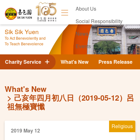
About Us
Social Responsibility
Sik Sik Yuen
News
To Act Benevolently and
To Teach Benevolence
Events
Contact Us
Charity Service
What's New
Press Release
What's New
己亥年四月初八日（2019-05-12）呂
祖無極寶懺
Religious
2019 May 12