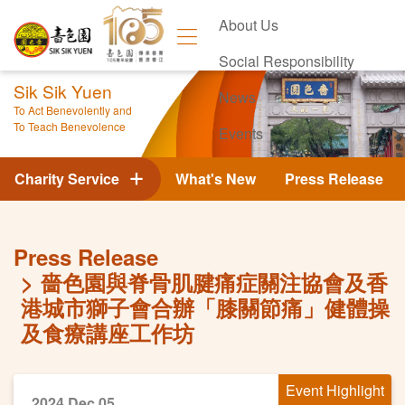
About Us
Social Responsibility
Sik Sik Yuen
News
To Act Benevolently and
To Teach Benevolence
Events
Contact Us
Charity Service
What's New
Press Release
Press Release
嗇色園與脊骨肌腱痛症關注協會及香
港城市獅子會合辦「膝關節痛」健體操
及食療講座工作坊
Event Highlight
2024 Dec 05