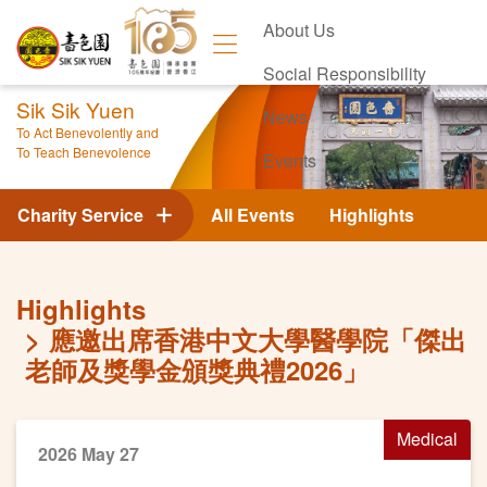
About Us
Social Responsibility
Sik Sik Yuen
News
To Act Benevolently and
To Teach Benevolence
Events
Contact Us
Charity Service
All Events
Highlights
Highlights
應邀出席香港中文大學醫學院「傑出
老師及獎學金頒獎典禮2026」
Medical
2026 May 27