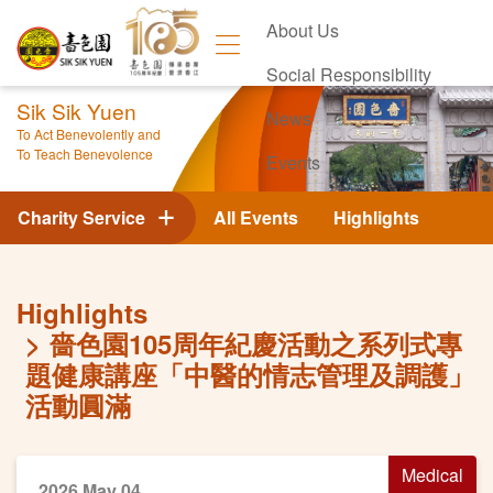
About Us
Social Responsibility
Sik Sik Yuen
News
To Act Benevolently and
To Teach Benevolence
Events
Contact Us
Charity Service
All Events
Highlights
Highlights
嗇色園105周年紀慶活動之系列式專
題健康講座「中醫的情志管理及調護」
活動圓滿
Medical
2026 May 04