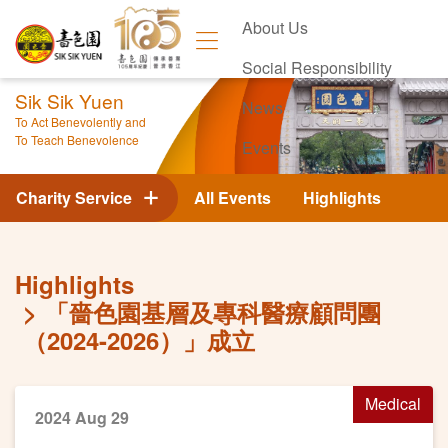
About Us
Social Responsibility
Sik Sik Yuen
News
To Act Benevolently and
To Teach Benevolence
Events
Contact Us
Charity Service
All Events
Highlights
Highlights
「嗇色園基層及專科醫療顧問團
（2024-2026）」成立
Medical
2024 Aug 29