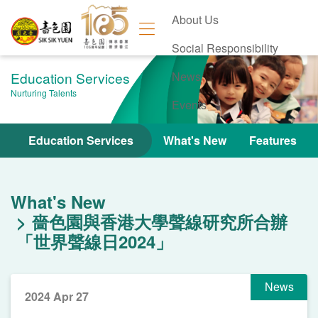
About Us
Social Responsibility
Education Services
News
Nurturing Talents
Events
Contact Us
Education Services
What's New
Features
What's New
嗇色園與香港大學聲線研究所合辦
「世界聲線日2024」
News
2024 Apr 27