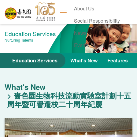
About Us
Social Responsibility
Education Services
News
Nurturing Talents
Events
Contact Us
Education Services
What's New
Features
What's New
嗇色園生物科技流動實驗室計劃十五
周年暨可譽遷校二十周年紀慶