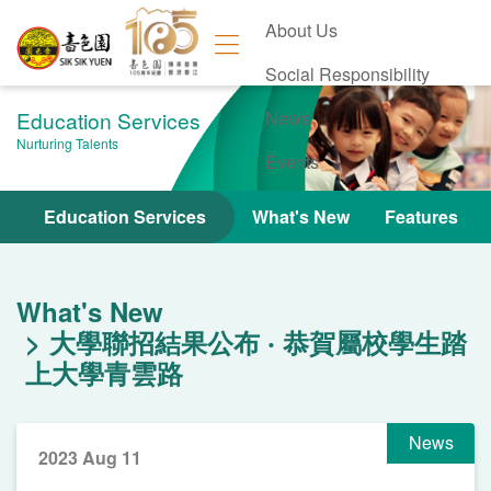
About Us
Social Responsibility
Education Services
News
Nurturing Talents
Events
Contact Us
Education Services
What's New
Features
What's New
大學聯招結果公布 ‧ 恭賀屬校學生踏
上大學青雲路
News
2023 Aug 11