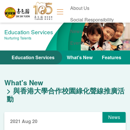
About Us
Social Responsibility
Education Services
News
Nurturing Talents
Events
Contact Us
Education Services
What's New
Features
What's New
與香港大學合作校園綠化聲線推廣活
動
News
2021 Aug 20