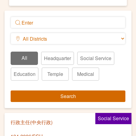
All
Headquarter
Social Service
Education
Temple
Medical
Search
Social Service
行政主任(中央行政)