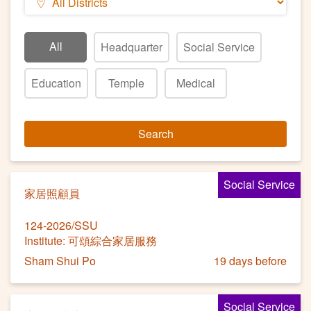
All
Headquarter
Social Service
Education
Temple
Medical
Search
Social Service
家居照顧員
124-2026/SSU
Institute: 可頌綜合家居服務
Sham Shui Po
19 days before
Social Service