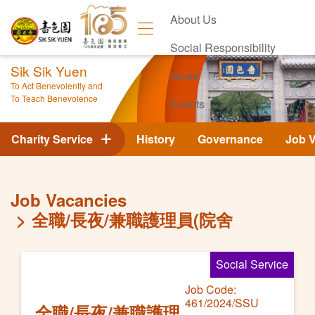
About Us
Social Responsibility
Sik Sik Yuen
News
To Act Benevolently and
To Teach Benevolence
Events
Contact Us
Charity Service
History
Governance
Job 
Job Vacancies
全職/長夜/兼職護理員(院舍
Social Service
Job Code:
461/2024/SSU
全職/長夜/兼職護理