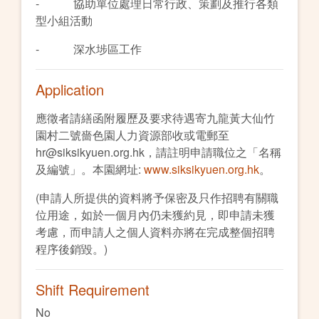
- 協助單位處理日常行政、策劃及推行各類
型小組活動
- 深水埗區工作
Application
應徵者請繕函附履歷及要求待遇寄九龍黃大仙竹
園村二號嗇色園人力資源部收或電郵至
hr@siksikyuen.org.hk，請註明申請職位之「名稱
及編號」。本園網址:
www.siksikyuen.org.hk
。
(申請人所提供的資料將予保密及只作招聘有關職
位用途，如於一個月內仍未獲約見，即申請未獲
考慮，而申請人之個人資料亦將在完成整個招聘
程序後銷毀。)
Shift Requirement
No