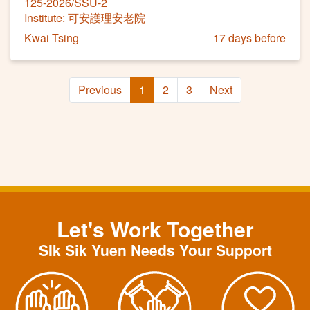
125-2026/SSU-2
Institute: 可安護理安老院
Kwai Tsing
17 days before
Previous
1
2
3
Next
Let's Work Together
SIk Sik Yuen Needs Your Support