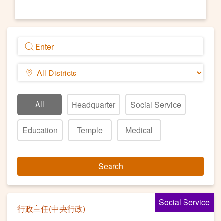
All
Headquarter
Social Service
Education
Temple
Medical
Search
Social Service
行政主任(中央行政)