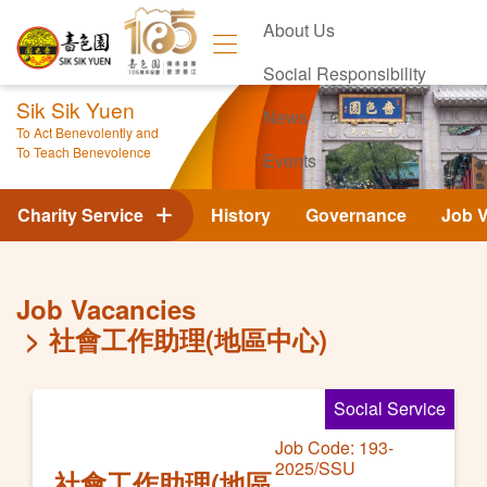
About Us
Social Responsibility
Sik Sik Yuen
News
To Act Benevolently and
To Teach Benevolence
Events
Contact Us
Charity Service
History
Governance
Job 
Job Vacancies
社會工作助理(地區中心)
Social Service
Job Code: 193-
2025/SSU
社會工作助理(地區