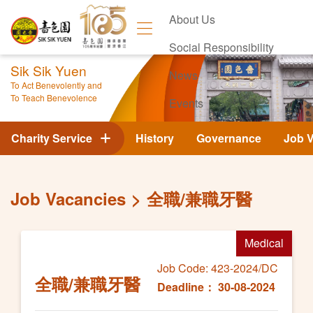
About Us
Social Responsibility
Sik Sik Yuen
News
To Act Benevolently and
To Teach Benevolence
Events
Contact Us
Charity Service
History
Governance
Job 
Job Vacancies
全職/兼職牙醫
Medical
Job Code: 423-2024/DC
全職/兼職牙醫
Deadline： 30-08-2024