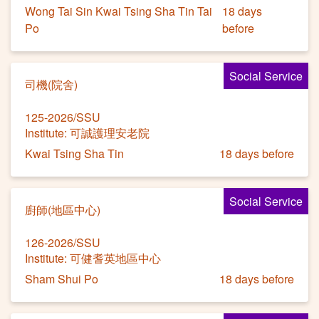
Wong Tai Sin Kwai Tsing Sha Tin Tai
18 days
Po
before
Social Service
司機(院舍)
125-2026/SSU
Institute: 可誠護理安老院
Kwai Tsing Sha Tin
18 days before
Social Service
廚師(地區中心)
126-2026/SSU
Institute: 可健耆英地區中心
Sham Shui Po
18 days before