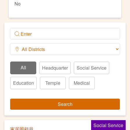
No
All
Headquarter
Social Service
Education
Temple
Medical
Search
Social Service
家居照顧員