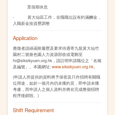
眾假期休息
- 黃大仙區工作，全職職位設有約滿酬金，
入職薪金按資歷調整
Application
應徵者請繕函附履歷及要求待遇寄九龍黃大仙竹
園村二號嗇色園人力資源部收或電郵至
hr@siksikyuen.org.hk，請註明申請職位之「名稱
及編號」。本園網址:
www.siksikyuen.org.hk
。
(申請人所提供的資料將予保密及只作招聘有關職
位用途，如於一個月內仍未獲約見，即申請未獲
考慮，而申請人之個人資料亦將在完成整個招聘
程序後銷毀。)
Shift Requirement