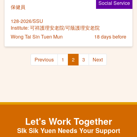
Social Service
保健員
128-2026/SSU
Institute: 可祥護理安老院/可蔭護理安老院
Wong Tai Sin Tuen Mun
18 days before
Previous
1
2
3
Next
Let's Work Together
SIk Sik Yuen Needs Your Support