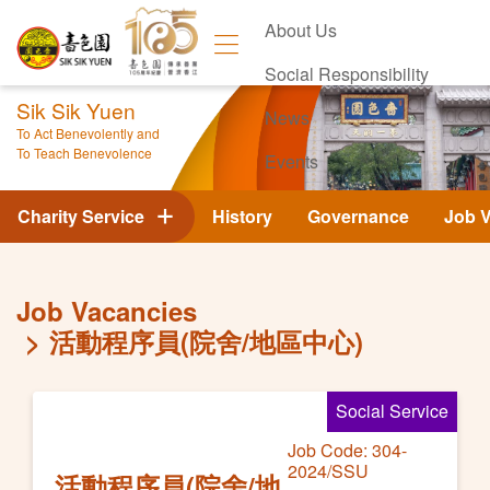
About Us
Social Responsibility
Sik Sik Yuen
News
To Act Benevolently and
To Teach Benevolence
Events
Contact Us
Charity Service
History
Governance
Job 
Job Vacancies
活動程序員(院舍/地區中心)
Social Service
Job Code: 304-
2024/SSU
活動程序員(院舍/地