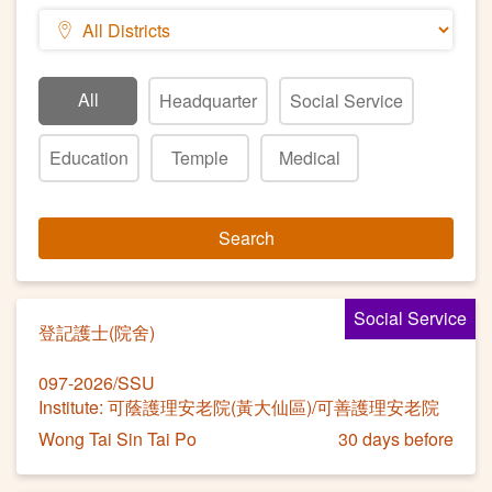
All
Headquarter
Social Service
Education
Temple
Medical
Search
Social Service
登記護士(院舍)
097-2026/SSU
Institute: 可蔭護理安老院(黃大仙區)/可善護理安老院
Wong Tai Sin Tai Po
30 days before