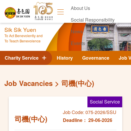
About Us
Social Responsibility
Sik Sik Yuen
News
To Act Benevolently and
To Teach Benevolence
Events
Contact Us
Charity Service
History
Governance
Job 
Job Vacancies
司機(中心)
Social Service
Job Code: 075-2026/SSU
司機(中心)
Deadline： 29-06-2026