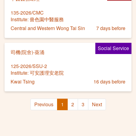
135-2026/CMC
Institute: 嗇色園中醫服務
Central and Western Wong Tai Sin
7 days before
Social Service
司機(院舍)-葵涌
125-2026/SSU-2
Institute: 可安護理安老院
Kwai Tsing
16 days before
Previous
1
2
3
Next