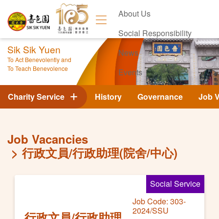
About Us
Social Responsibility
Sik Sik Yuen
News
To Act Benevolently and
To Teach Benevolence
Events
Contact Us
Charity Service
History
Governance
Job 
Job Vacancies
行政文員/行政助理(院舍/中心)
Social Service
Job Code: 303-
2024/SSU
行政文員/行政助理