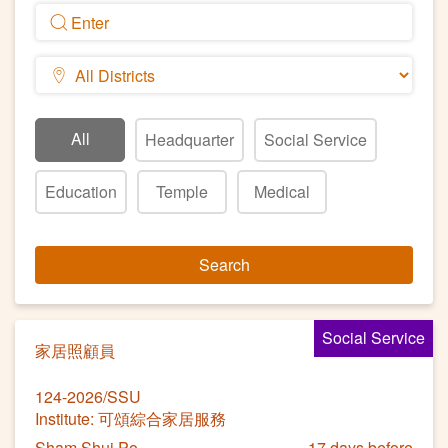
All
Headquarter
Social Service
Education
Temple
Medical
Search
Social Service
家居照顧員
124-2026/SSU
Institute: 可頌綜合家居服務
Sham Shui Po
17 days before