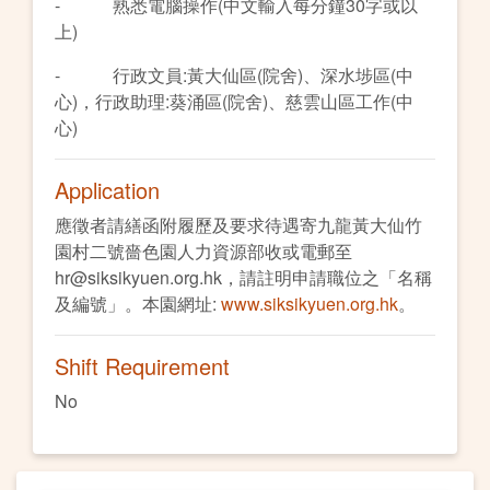
- 熟悉電腦操作(中文輸入每分鐘30字或以
上)
- 行政文員:黃大仙區(院舍)、深水埗區(中
心)，行政助理:葵涌區(院舍)、慈雲山區工作(中
心)
Application
應徵者請繕函附履歷及要求待遇寄九龍黃大仙竹
園村二號嗇色園人力資源部收或電郵至
hr@siksikyuen.org.hk，請註明申請職位之「名稱
及編號」。本園網址:
www.siksikyuen.org.hk
。
Shift Requirement
No