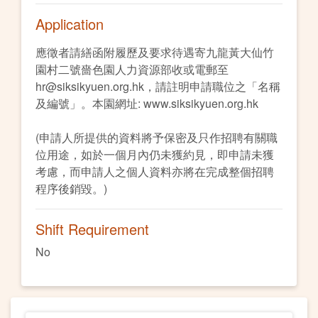
Application
應徵者請繕函附履歷及要求待遇寄九龍黃大仙竹
園村二號嗇色園人力資源部收或電郵至
hr@siksikyuen.org.hk，請註明申請職位之「名稱
及編號」。本園網址: www.siksikyuen.org.hk
(申請人所提供的資料將予保密及只作招聘有關職
位用途，如於一個月內仍未獲約見，即申請未獲
考慮，而申請人之個人資料亦將在完成整個招聘
程序後銷毀。)
Shift Requirement
No