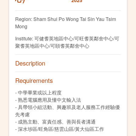
2025
Region: Sham Shui Po Wong Tai Sin Yau Tsim
Mong
Institute: 可健耆英地區中心/可旺耆英鄰舍中心/可
聚耆英地區中心/可頤耆英鄰舍中心
Description
Requirements
- 中學畢業或以上程度
- 熟悉電腦應用及懂中文輸入法
- 具帶領小組活動、興趣班及老人服務工作經驗優
先考慮
- 成熟主動、富責任感、善與長者溝通
- 深水埗區/旺角區/慈雲山區/黃大仙區工作