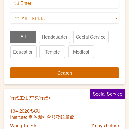
All
Headquarter
Social Service
Education
Temple
Medical
Search
Social Service
行政主任(中央行政)
134-2026/SSU
Institute: 嗇色園社會服務統籌處
Wong Tai Sin
7 days before