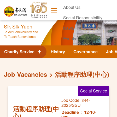
About Us
Social Responsibility
Sik Sik Yuen
News
To Act Benevolently and
To Teach Benevolence
Events
Contact Us
Charity Service
History
Governance
Job 
Job Vacancies
活動程序助理(中心)
Social Service
Job Code: 344-
2025/SSU
活動程序助理(中
Deadline： 12-10-
心)