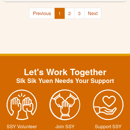
Previous
1
2
3
Next
Let's Work Together
SIk Sik Yuen Needs Your Support
SSY Volunteer
Join SSY
Support SSY