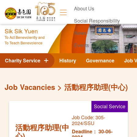
About Us
Social Responsibility
Sik Sik Yuen
News
To Act Benevolently and
To Teach Benevolence
Events
Contact Us
Charity Service
History
Governance
Job 
Job Vacancies
活動程序助理(中心)
Social Service
Job Code: 305-
2024/SSU
活動程序助理(中
Deadline： 30-06-
心)