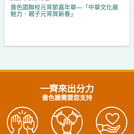
嗇色園聯校元宵節嘉年華—「中華文化展
魅力．親子元宵賀新春」
一齊來出分力
嗇色園需要您支持