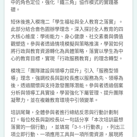
中的角色定位，強化「鐵三角」協作模式的實踐基
礎。
短休後進入模塊二「學生福祉與全人教育之落實」。
此部分結合嗇色園辦學理念，深入探討全人教育的四
大核心維度：學術能力、身心健康、社交素養與價值
觀塑造。參與者透過情境模擬與策略推演，學習如何
將行政與教育資源轉化為具體策略，落實以學生為中
心的教育目標，實現「行政服務教育」的理念轉型。
模塊三「團隊建設與領導力提升」引入「服務型領
導」理念，強調校長與副校長應以服務為先、領導為
後，透過關懷與支持激發團隊潛能。參與者透過個案
分析與領導工具實操，學習強化下屬管理、提升團隊
凝聚力，並在複雜教育環境中引領變革。
培訓尾聲，全體參與者進行總結反思與行動計劃制
訂。每位校長與副校長以一句話分享「本次培訓最想
落實的一個行動」，並填寫「3-1-1行動表」，列出三
項立即行動、一項應用工具與一項所需資源，展現將