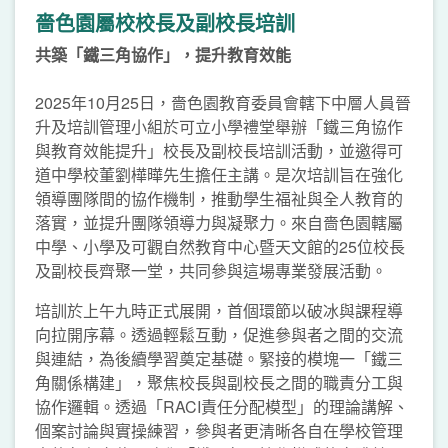
嗇色園屬校校長及副校長培訓
共築「鐵三角協作」，提升教育效能
2025年10月25日，嗇色園教育委員會轄下中層人員晉
升及培訓管理小組於可立小學禮堂舉辦「鐵三角協作
與教育效能提升」校長及副校長培訓活動，並邀得可
道中學校董劉樺曄先生擔任主講。是次培訓旨在強化
領導團隊間的協作機制，推動學生福祉與全人教育的
落實，並提升團隊領導力與凝聚力。來自嗇色園轄屬
中學、小學及可觀自然教育中心暨天文館的25位校長
及副校長齊聚一堂，共同參與這場專業發展活動。
培訓於上午九時正式展開，首個環節以破冰與課程導
向拉開序幕。透過輕鬆互動，促進參與者之間的交流
與連結，為後續學習奠定基礎。緊接的模塊一「鐵三
角關係構建」，聚焦校長與副校長之間的職責分工與
協作邏輯。透過「RACI責任分配模型」的理論講解、
個案討論與實操練習，參與者更清晰各自在學校管理